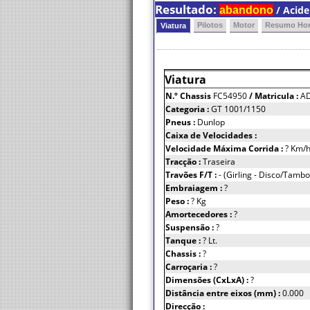
Resultado:
/ Acide
abandono
Pilotos
Motor
Resumo Hor
Viatura
Viatura
N.º Chassis
FC54950
/ Matricula :
A
Categoria :
GT 1001/1150
Pneus :
Dunlop
Caixa de Velocidades :
Velocidade Máxima Corrida :
? Km/
Tracção :
Traseira
Travões F/T :
- (Girling - Disco/Tambo
Embraiagem :
?
Peso :
? Kg
Amortecedores :
?
Suspensão :
?
Tanque :
? Lt.
Chassis :
?
Carroçaria :
?
Dimensões (CxLxA) :
?
Distância entre eixos (mm) :
0.000
Direcção :