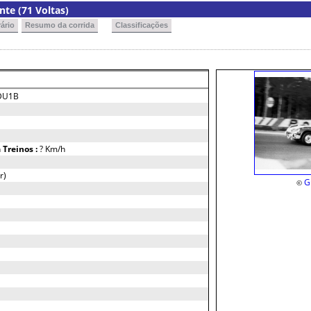
nte (71 Voltas)
ário
Resumo da corrida
Classificações
DU1B
h
Treinos :
? Km/h
r)
G
©