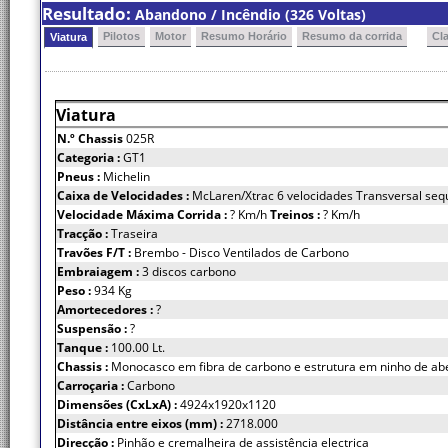
Resultado:
Abandono / Incêndio (326 Voltas)
Pilotos
Motor
Resumo Horário
Resumo da corrida
Cl
Viatura
Viatura
N.º Chassis
025R
Categoria :
GT1
Pneus :
Michelin
Caixa de Velocidades :
McLaren/Xtrac 6 velocidades Transversal seq
Velocidade Máxima Corrida :
? Km/h
Treinos :
? Km/h
Tracção :
Traseira
Travões F/T :
Brembo - Disco Ventilados de Carbono
Embraiagem :
3 discos carbono
Peso :
934 Kg
Amortecedores :
?
Suspensão :
?
Tanque :
100.00 Lt.
Chassis :
Monocasco em fibra de carbono e estrutura em ninho de ab
Carroçaria :
Carbono
Dimensões (CxLxA) :
4924x1920x1120
Distância entre eixos (mm) :
2718.000
Direcção :
Pinhão e cremalheira de assistência electrica