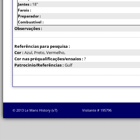
Jantes :
18"
Farois :
Preparador :
Combustível :
Observações :
Referências para pesquisa :
Cor :
Azul, Preto, Vermelho,
Cor nas préqualificações/ensaios :
?
Patrocinio/Referências :
Gulf
© 2013 Le Mans History (v7)
Visitante # 195796