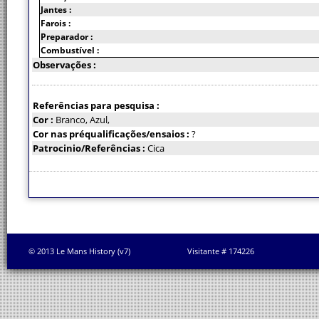
Jantes :
Farois :
Preparador :
Combustível :
Observações :
Referências para pesquisa :
Cor :
Branco, Azul,
Cor nas préqualificações/ensaios :
?
Patrocinio/Referências :
Cica
© 2013 Le Mans History (v7)
Visitante # 174226