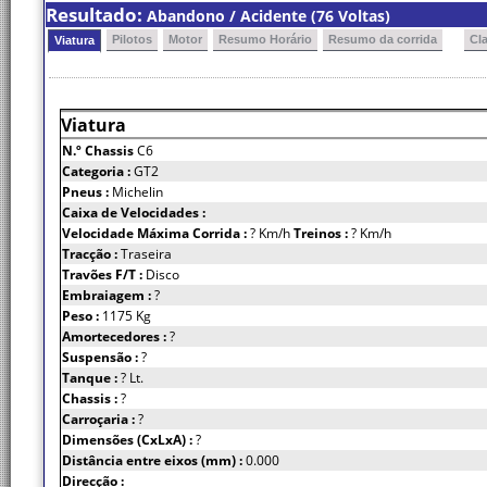
Resultado:
Abandono / Acidente (76 Voltas)
Pilotos
Motor
Resumo Horário
Resumo da corrida
Cl
Viatura
Viatura
N.º Chassis
C6
Categoria :
GT2
Pneus :
Michelin
Caixa de Velocidades :
Velocidade Máxima Corrida :
? Km/h
Treinos :
? Km/h
Tracção :
Traseira
Travões F/T :
Disco
Embraiagem :
?
Peso :
1175 Kg
Amortecedores :
?
Suspensão :
?
Tanque :
? Lt.
Chassis :
?
Carroçaria :
?
Dimensões (CxLxA) :
?
Distância entre eixos (mm) :
0.000
Direcção :