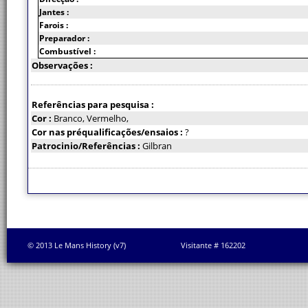
Jantes :
Farois :
Preparador :
Combustível :
Observações :
Referências para pesquisa :
Cor :
Branco, Vermelho,
Cor nas préqualificações/ensaios :
?
Patrocinio/Referências :
Gilbran
© 2013 Le Mans History (v7)
Visitante # 162202