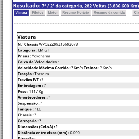
Resultado:
7º / 2º da categoria, 282 Voltas (3,836.600 K
Pilotos
Motor
Resumo Horário
Resumo da corrida
Cl
Viatura
Viatura
N.º Chassis
WPOZZZ99Z1S692078
Categoria :
LM GT
Pneus :
Yokohama
Caixa de Velocidades :
Velocidade Máxima Corrida :
? Km/h
Treinos :
? Km/h
Tracção :
Traseira
Travões F/T :
?
Embraiagem :
?
Peso :
1117 Kg
Amortecedores :
?
Suspensão :
?
Tanque :
? Lt.
Chassis :
?
Carroçaria :
?
Dimensões (CxLxA) :
?
Distância entre eixos (mm) :
0.000
Direcção :