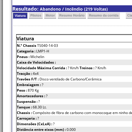
Resultado:
Abandono / Incêndio (219 Voltas)
Pilotos
Motor
Resumo Horário
Resumo da corrida
Cl
Viatura
Viatura
N.º Chassis
TS040-14-03
Categoria :
LMP1-H
Pneus :
Michelin
Caixa de Velocidades :
Velocidade Máxima Corrida :
? Km/h
Treinos :
? Km/h
Tracção :
4x4
Travões F/T :
Disco ventilado de Carbono/Cerâmica
Embraiagem :
?
Peso :
870 Kg
Amortecedores :
?
Suspensão :
?
Tanque :
68.30 Lt.
Chassis :
Compósito de fibra de carbono com monocoque em ninho de
Carroçaria :
?
Dimensões (CxLxA) :
?
Distância entre eixos (mm) :
0.000