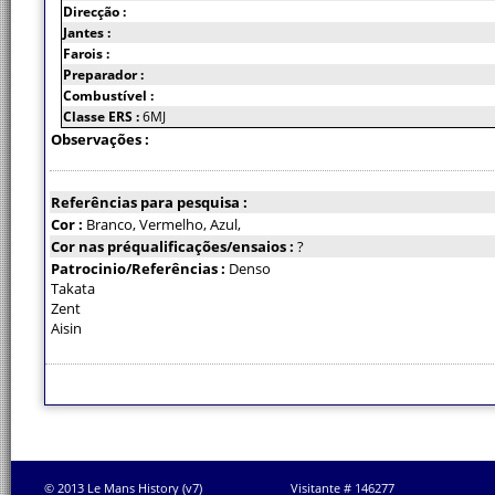
Direcção :
Jantes :
Farois :
Preparador :
Combustível :
Classe ERS :
6MJ
Observações :
Referências para pesquisa :
Cor :
Branco, Vermelho, Azul,
Cor nas préqualificações/ensaios :
?
Patrocinio/Referências :
Denso
Takata
Zent
Aisin
© 2013 Le Mans History (v7)
Visitante # 146277