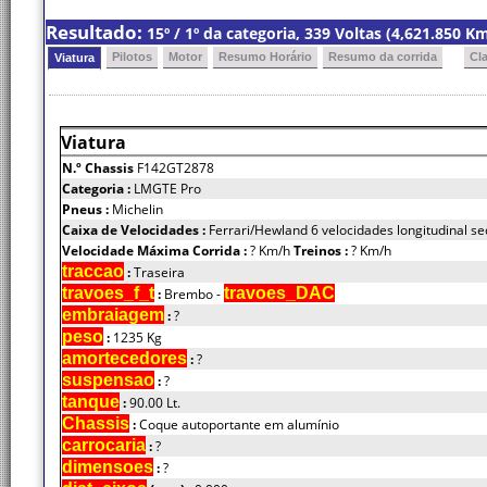
Resultado:
15º / 1º da categoria, 339 Voltas (4,621.850 
Pilotos
Motor
Resumo Horário
Resumo da corrida
Cl
Viatura
Viatura
N.º Chassis
F142GT2878
Categoria :
LMGTE Pro
Pneus :
Michelin
Caixa de Velocidades :
Ferrari/Hewland 6 velocidades longitudinal se
Velocidade Máxima Corrida :
? Km/h
Treinos :
? Km/h
traccao
:
Traseira
travoes_f_t
travoes_DAC
:
Brembo -
embraiagem
:
?
peso
:
1235 Kg
amortecedores
:
?
suspensao
:
?
tanque
:
90.00 Lt.
Chassis
:
Coque autoportante em alumínio
carrocaria
:
?
dimensoes
:
?