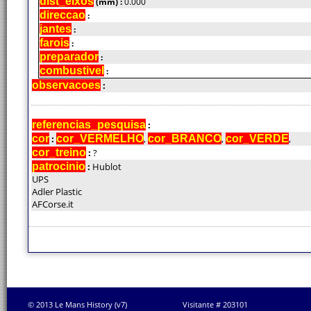
dist_eixos
(mm) :
0.000
direccao
:
jantes
:
farois
:
preparador
:
combustivel
:
observacoes
:
referencias_pesquisa
:
cor
:
cor_VERMELHO
,
cor_BRANCO
,
cor_VERDE
,
cor_treino
:
?
patrocinio
:
Hublot
UPS
Adler Plastic
AFCorse.it
© 2013 Le Mans History (v7)
Visitante # 203101